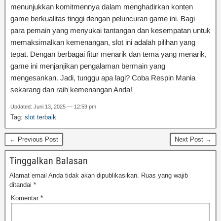
menunjukkan komitmennya dalam menghadirkan konten
game berkualitas tinggi dengan peluncuran game ini. Bagi
para pemain yang menyukai tantangan dan kesempatan untuk
memaksimalkan kemenangan, slot ini adalah pilihan yang
tepat. Dengan berbagai fitur menarik dan tema yang menarik,
game ini menjanjikan pengalaman bermain yang
mengesankan. Jadi, tunggu apa lagi? Coba Respin Mania
sekarang dan raih kemenangan Anda!
Updated: Juni 13, 2025 — 12:59 pm
Tag:
slot terbaik
← Previous Post
Next Post →
Tinggalkan Balasan
Alamat email Anda tidak akan dipublikasikan.
Ruas yang wajib
ditandai
*
Komentar
*