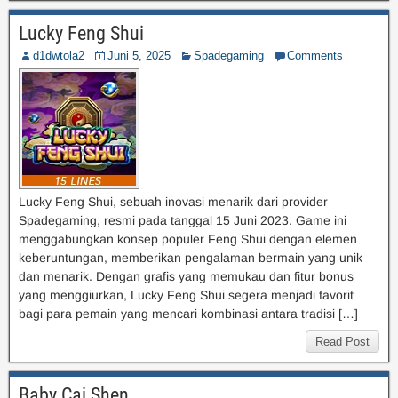
Lucky Feng Shui
d1dwtola2
Juni 5, 2025
Spadegaming
Comments
Lucky Feng Shui, sebuah inovasi menarik dari provider
Spadegaming, resmi pada tanggal 15 Juni 2023. Game ini
menggabungkan konsep populer Feng Shui dengan elemen
keberuntungan, memberikan pengalaman bermain yang unik
dan menarik. Dengan grafis yang memukau dan fitur bonus
yang menggiurkan, Lucky Feng Shui segera menjadi favorit
bagi para pemain yang mencari kombinasi antara tradisi […]
Read Post
Baby Cai Shen