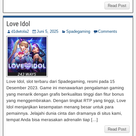
Read Post
Love Idol
d1dwtola2
Juni 5, 2025
Spadegaming
Comments
Love Idol, slot terbaru dari Spadegaming, resmi pada 15
Desember 2023. Game ini menawarkan pengalaman gaming
yang menarik dengan grafis berkualitas tinggi dan fitur bonus
yang menggembirakan. Dengan tingkat RTP yang tinggi, Love
Idol menjanjikan kesempatan menang besar untuk para
pemainnya. Jelajahi dunia cinta dan dramanya di situs kami,
tempat Anda bisa merasakan adrenalin tiap […]
Read Post