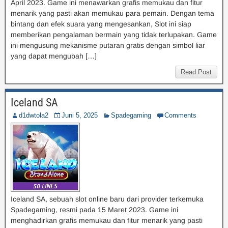
April 2023. Game ini menawarkan grafis memukau dan fitur
menarik yang pasti akan memukau para pemain. Dengan tema
bintang dan efek suara yang mengesankan, Slot ini siap
memberikan pengalaman bermain yang tidak terlupakan. Game
ini mengusung mekanisme putaran gratis dengan simbol liar
yang dapat mengubah […]
Read Post
Iceland SA
d1dwtola2
Juni 5, 2025
Spadegaming
Comments
Iceland SA, sebuah slot online baru dari provider terkemuka
Spadegaming, resmi pada 15 Maret 2023. Game ini
menghadirkan grafis memukau dan fitur menarik yang pasti