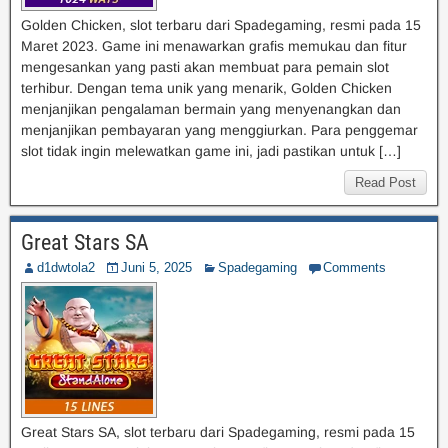
Golden Chicken, slot terbaru dari Spadegaming, resmi pada 15
Maret 2023. Game ini menawarkan grafis memukau dan fitur
mengesankan yang pasti akan membuat para pemain slot
terhibur. Dengan tema unik yang menarik, Golden Chicken
menjanjikan pengalaman bermain yang menyenangkan dan
menjanjikan pembayaran yang menggiurkan. Para penggemar
slot tidak ingin melewatkan game ini, jadi pastikan untuk […]
Read Post
Great Stars SA
d1dwtola2
Juni 5, 2025
Spadegaming
Comments
Great Stars SA, slot terbaru dari Spadegaming, resmi pada 15