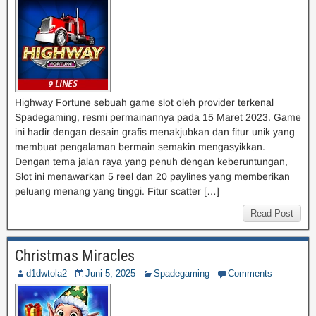
Highway Fortune sebuah game slot oleh provider terkenal
Spadegaming, resmi permainannya pada 15 Maret 2023. Game
ini hadir dengan desain grafis menakjubkan dan fitur unik yang
membuat pengalaman bermain semakin mengasyikkan.
Dengan tema jalan raya yang penuh dengan keberuntungan,
Slot ini menawarkan 5 reel dan 20 paylines yang memberikan
peluang menang yang tinggi. Fitur scatter […]
Read Post
Christmas Miracles
d1dwtola2
Juni 5, 2025
Spadegaming
Comments