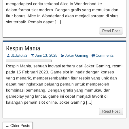
mengadaptasi cerita terkenal Alice In Wonderland ke
dalam.format slot modern. Dengan grafis yang memukau dan
fitur bonus, Alice In Wonderland akan menjadi sorotan di situs
slot terbaik. Pemain dapat […]
Read Post
Respin Mania
d1dwtola2
Juni 13, 2025
Joker Gaming
Comments
Respin Mania, sebuah inovasi terbaru dari Joker Gaming, resmi
pada 15 Februari 2023. Game slot ini hadir dengan konsep
yang menarik, mempersembahkan fitur respin yang unik dan
dapat meningkatkan peluang pemain untuk memperoleh
kombinasi pemenang. Dengan grafis yang memukau dan
gameplay yang lancar, game ini cepat menjadi favorit di
kalangan pemain slot online. Joker Gaming […]
Read Post
← Older Posts