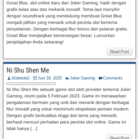
Great Blue, slot online baru dari Joker Gaming, hadir dengan
grafis kelas atas dan mekanik inovatif. Tema laut menyihir
dengan soundtrack yang mendukung membuat Great Blue
menjadi pilihan yang menarik untuk pecinta slot bertema
penyelaman. Dengan berbagai fitur bonus dan putaran gratis,
Great Blue menjanjikan kemenangan besar. Luncurkan
penjelajahan Anda sekarang!
Read Post
Ni Shu Shen Me
d1dwtola2
Juni 18, 2025
Joker Gaming
Comments
Ni Shu Shen Me sebuah game slot oleh provider terkenal Joker
Gaming, resmi pada 5 Februari 2023. Game ini menawarkan
pengalaman bermain yang unik dan menarik dengan berbagai
fitur inovatif yang untuk memenuhi ekspektasi pemain modern.
Dengan grafis berkualitas tinggi dan tema yang menarik,
berhasil mencuri perhatian para pecinta slot online. Game ini
tidak hanya […]
Read Post