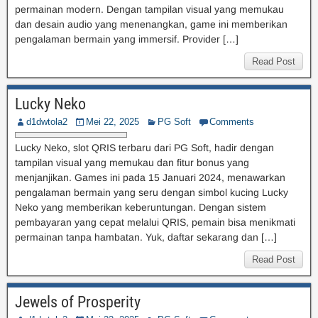
permainan modern. Dengan tampilan visual yang memukau
dan desain audio yang menenangkan, game ini memberikan
pengalaman bermain yang immersif. Provider […]
Read Post
Lucky Neko
d1dwtola2
Mei 22, 2025
PG Soft
Comments
Lucky Neko, slot QRIS terbaru dari PG Soft, hadir dengan
tampilan visual yang memukau dan fitur bonus yang
menjanjikan. Games ini pada 15 Januari 2024, menawarkan
pengalaman bermain yang seru dengan simbol kucing Lucky
Neko yang memberikan keberuntungan. Dengan sistem
pembayaran yang cepat melalui QRIS, pemain bisa menikmati
permainan tanpa hambatan. Yuk, daftar sekarang dan […]
Read Post
Jewels of Prosperity