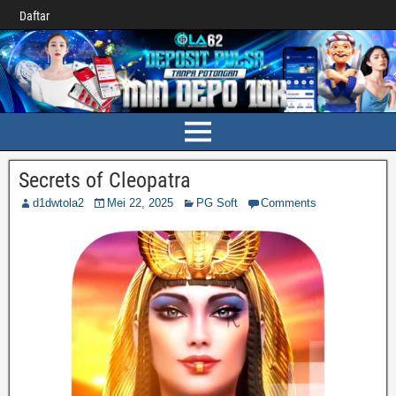
Daftar
Secrets of Cleopatra
d1dwtola2
Mei 22, 2025
PG Soft
Comments