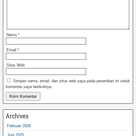
Nama
*
Email
*
Situs Web
Simpan nama, email, dan situs web saya pada peramban ini untuk
komentar saya berikutnya.
Archives
Februari 2026
Juni 2025