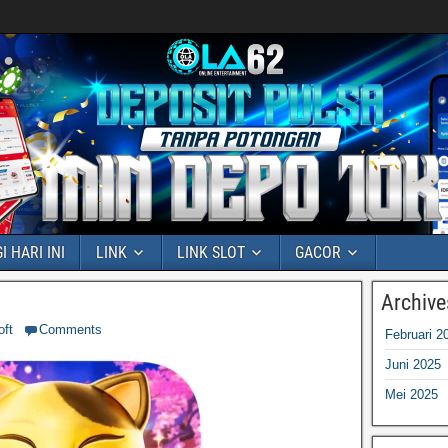
I HARI INI
LINK
LINK SLOT
GACOR
Archive
ft
Comments
Februari 2
Juni 2025
Mei 2025