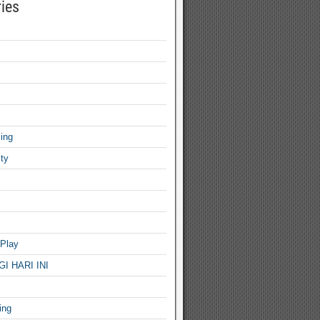
ies
ing
ty
 Play
I HARI INI
ing