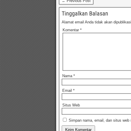
← Previous Post
Tinggalkan Balasan
Alamat email Anda tidak akan dipublikas
Komentar
*
Nama
*
Email
*
Situs Web
Simpan nama, email, dan situs web 