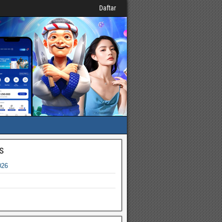
Daftar
s
026