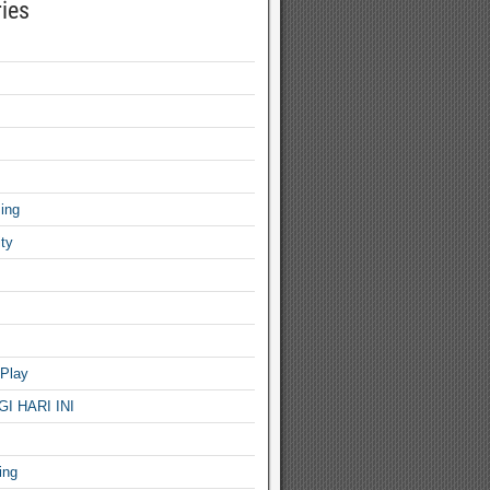
ies
ing
ty
 Play
I HARI INI
ing