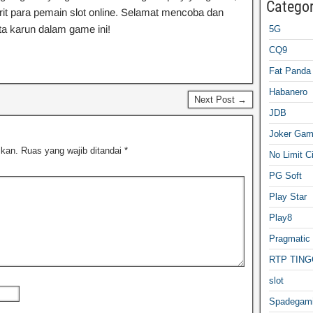
Categor
it para pemain slot online. Selamat mencoba dan
a karun dalam game ini!
5G
CQ9
Fat Panda
Habanero
Next Post →
JDB
Joker Gam
ikan.
Ruas yang wajib ditandai
*
No Limit Ci
PG Soft
Play Star
Play8
Pragmatic
RTP TINGG
slot
Spadegam