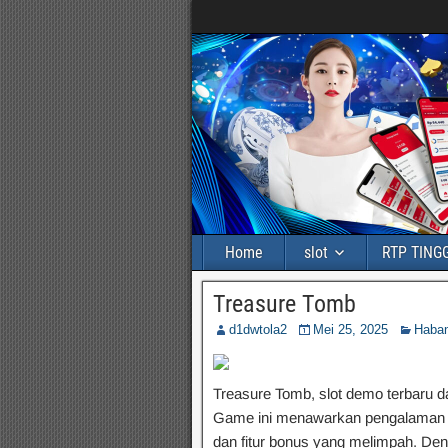
Home
slot
RTP TINGG
Treasure Tomb
d1dwtola2
Mei 25, 2025
Haba
Treasure Tomb, slot demo terbaru d
Game ini menawarkan pengalaman 
dan fitur bonus yang melimpah. De