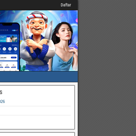
Daftar
s
026