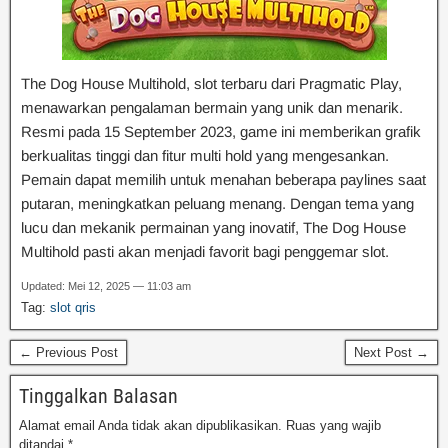
The Dog House Multihold, slot terbaru dari Pragmatic Play,
menawarkan pengalaman bermain yang unik dan menarik.
Resmi pada 15 September 2023, game ini memberikan grafik
berkualitas tinggi dan fitur multi hold yang mengesankan.
Pemain dapat memilih untuk menahan beberapa paylines saat
putaran, meningkatkan peluang menang. Dengan tema yang
lucu dan mekanik permainan yang inovatif, The Dog House
Multihold pasti akan menjadi favorit bagi penggemar slot.
Updated: Mei 12, 2025 — 11:03 am
Tag:
slot qris
← Previous Post
Next Post →
Tinggalkan Balasan
Alamat email Anda tidak akan dipublikasikan.
Ruas yang wajib
ditandai
*