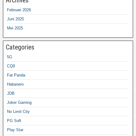
Archives
Februari 2026
Juni 2025
Mei 2025
Categories
5G
CQ9
Fat Panda
Habanero
JDB
Joker Gaming
No Limit City
PG Soft
Play Star