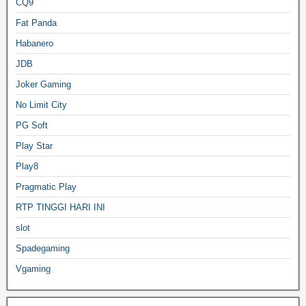
CQ9
Fat Panda
Habanero
JDB
Joker Gaming
No Limit City
PG Soft
Play Star
Play8
Pragmatic Play
RTP TINGGI HARI INI
slot
Spadegaming
Vgaming