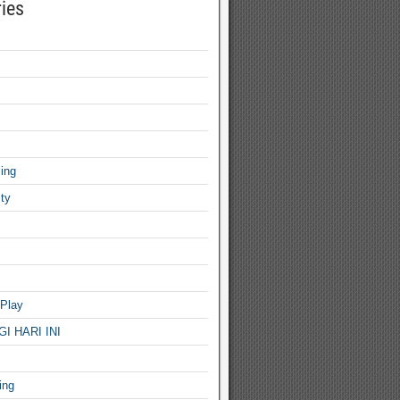
ies
ing
ty
 Play
I HARI INI
ing