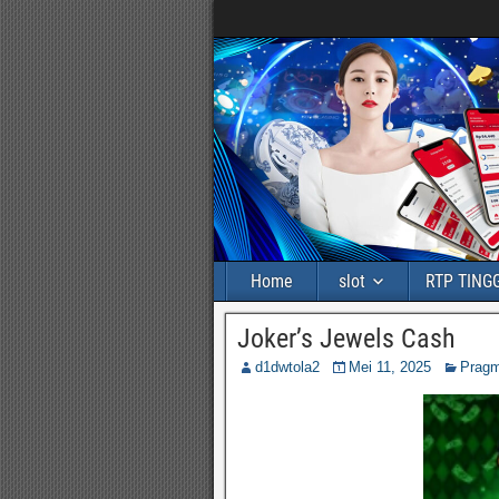
Home
slot
RTP TINGG
Joker’s Jewels Cash
d1dwtola2
Mei 11, 2025
Pragm