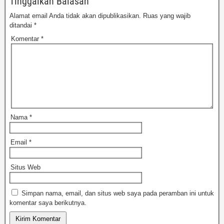
Tinggalkan Balasan
Alamat email Anda tidak akan dipublikasikan.
Ruas yang wajib
ditandai
*
Komentar
*
Nama
*
Email
*
Situs Web
Simpan nama, email, dan situs web saya pada peramban ini untuk
komentar saya berikutnya.