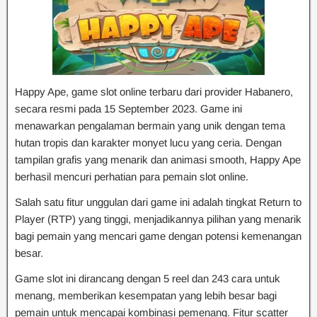
Happy Ape, game slot online terbaru dari provider Habanero,
secara resmi pada 15 September 2023. Game ini
menawarkan pengalaman bermain yang unik dengan tema
hutan tropis dan karakter monyet lucu yang ceria. Dengan
tampilan grafis yang menarik dan animasi smooth, Happy Ape
berhasil mencuri perhatian para pemain slot online.
Salah satu fitur unggulan dari game ini adalah tingkat Return to
Player (RTP) yang tinggi, menjadikannya pilihan yang menarik
bagi pemain yang mencari game dengan potensi kemenangan
besar.
Game slot ini dirancang dengan 5 reel dan 243 cara untuk
menang, memberikan kesempatan yang lebih besar bagi
pemain untuk mencapai kombinasi pemenang. Fitur scatter