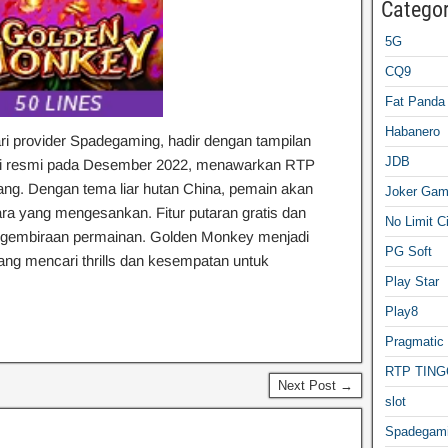
Categor
5G
CQ9
Fat Panda
Habanero
i provider Spadegaming, hadir dengan tampilan
JDB
ini resmi pada Desember 2022, menawarkan RTP
ang. Dengan tema liar hutan China, pemain akan
Joker Gam
uara yang mengesankan. Fitur putaran gratis dan
No Limit Ci
egembiraan permainan. Golden Monkey menjadi
PG Soft
yang mencari thrills dan kesempatan untuk
Play Star
Play8
Pragmatic
RTP TINGG
Next Post →
slot
Spadegam