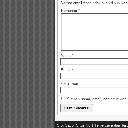
Alamat email Anda tidak akan dipublikas
Komentar
*
Nama
*
Email
*
Situs Web
Simpan nama, email, dan situs web 
Slot Gacor Situs No 1 Terpercaya dan Ter