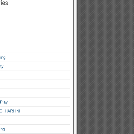
ies
ing
ty
 Play
I HARI INI
ing