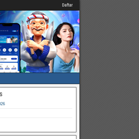
Daftar
s
026