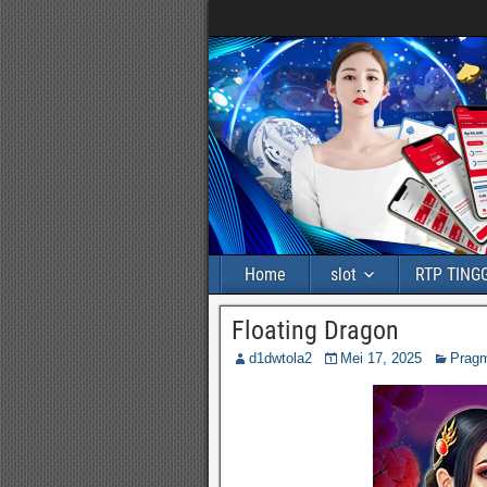
Home
slot
RTP TINGG
Floating Dragon
d1dwtola2
Mei 17, 2025
Pragm