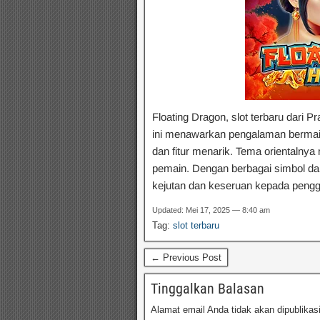
Floating Dragon, slot terbaru dari
ini menawarkan pengalaman bermain
dan fitur menarik. Tema orientalny
pemain. Dengan berbagai simbol da
kejutan dan keseruan kepada pengg
Updated: Mei 17, 2025 — 8:40 am
Tag:
slot terbaru
← Previous Post
Tinggalkan Balasan
Alamat email Anda tidak akan dipublikas