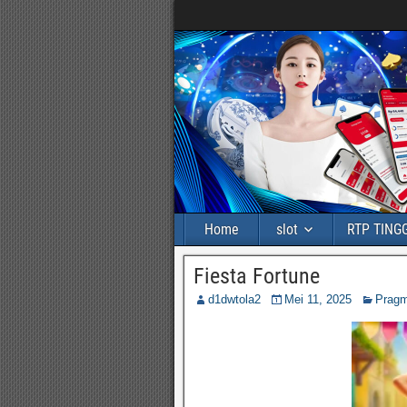
Home
slot
RTP TINGG
Fiesta Fortune
d1dwtola2
Mei 11, 2025
Pragm