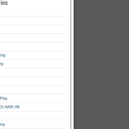
ies
ing
ty
 Play
I HARI INI
ing