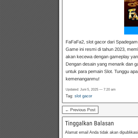
FaFaFa2, slot gacor dari Spadegam
Game ini resmi di tahun 2023, memb
akan kecewa dengan gameplay yang
Dengan desain yang menarik dan ga
untuk para pemain Slot. Tunggu ap
kemenanganmu!
Updated: Juni 5, 2025 — 7:20 am
Tag:
slot gacor
← Previous Post
Tinggalkan Balasan
Alamat email Anda tidak akan dipublikas