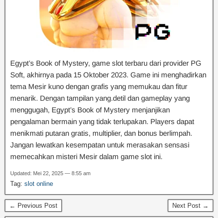
Egypt’s Book of Mystery, game slot terbaru dari provider PG
Soft, akhirnya pada 15 Oktober 2023. Game ini menghadirkan
tema Mesir kuno dengan grafis yang memukau dan fitur
menarik. Dengan tampilan yang.detil dan gameplay yang
menggugah, Egypt’s Book of Mystery menjanjikan
pengalaman bermain yang tidak terlupakan. Players dapat
menikmati putaran gratis, multiplier, dan bonus berlimpah.
Jangan lewatkan kesempatan untuk merasakan sensasi
memecahkan misteri Mesir dalam game slot ini.
Updated: Mei 22, 2025 — 8:55 am
Tag:
slot online
← Previous Post
Next Post →