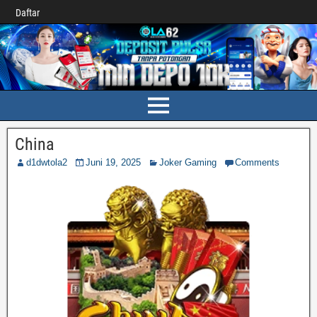
Daftar
China
d1dwtola2
Juni 19, 2025
Joker Gaming
Comments