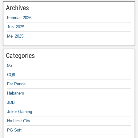
Archives
Februari 2026
Juni 2025
Mei 2025
Categories
5G
CQ9
Fat Panda
Habanero
JDB
Joker Gaming
No Limit City
PG Soft