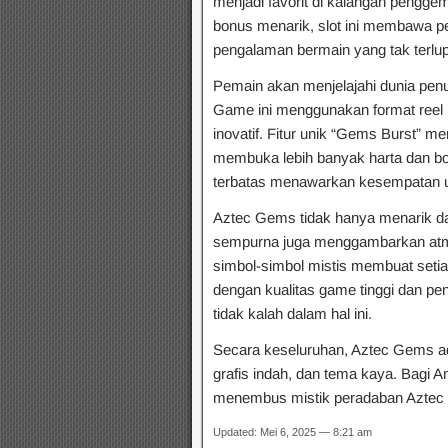
menjadi favorit di kalangan penggem
bonus menarik, slot ini membawa pem
pengalaman bermain yang tak terlu
Pemain akan menjelajahi dunia penu
Game ini menggunakan format reel k
inovatif. Fitur unik “Gems Burst” 
membuka lebih banyak harta dan bonu
terbatas menawarkan kesempatan 
Aztec Gems tidak hanya menarik dar
sempurna juga menggambarkan atmo
simbol-simbol mistis membuat setia
dengan kualitas game tinggi dan p
tidak kalah dalam hal ini.
Secara keseluruhan, Aztec Gems ada
grafis indah, dan tema kaya. Bagi A
menembus mistik peradaban Aztec 
Updated: Mei 6, 2025 — 8:21 am